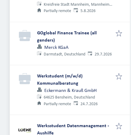
Kreisfreie Stadt Mannheim, Mannheim,
Veröffentlicht
:
Deutschland
Partially remote
5.8.2026
GOglobal Finance Trainee (all
genders)
Merck KGaA
Veröffentlicht
:
29.7.2026
Darmstadt, Deutschland
Werkstudent (m/w/d)
Kommunalberatung
Eckermann & Krauß GmbH
64625 Bensheim, Deutschland
Veröffentlicht
:
Partially remote
24.7.2026
Werksstudent Datenmanagement -
Aushilfe