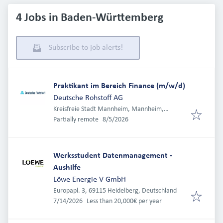
4 Jobs in Baden-Württemberg
Subscribe to job alerts!
Praktikant im Bereich Finance (m/w/d)
Deutsche Rohstoff AG
Kreisfreie Stadt Mannheim, Mannheim,
Published
:
Deutschland
Partially remote
8/5/2026
Werksstudent Datenmanagement -
Aushilfe
Löwe Energie V GmbH
Europapl. 3, 69115 Heidelberg, Deutschland
Published
:
7/14/2026
Less than 20,000€ per year