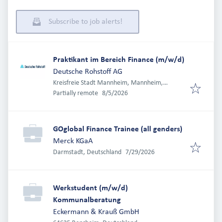
Subscribe to job alerts!
Praktikant im Bereich Finance (m/w/d)
Deutsche Rohstoff AG
Kreisfreie Stadt Mannheim, Mannheim,
Published
:
Deutschland
Partially remote
8/5/2026
GOglobal Finance Trainee (all genders)
Merck KGaA
Published
:
Darmstadt, Deutschland
7/29/2026
Werkstudent (m/w/d)
Kommunalberatung
Eckermann & Krauß GmbH