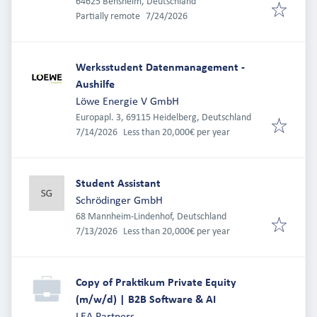
64625 Bensheim, Deutschland
Published
:
Partially remote
7/24/2026
Werksstudent Datenmanagement -
Aushilfe
Löwe Energie V GmbH
Europapl. 3, 69115 Heidelberg, Deutschland
Published
:
7/14/2026
Less than 20,000€ per year
Student Assistant
Schrödinger GmbH
68 Mannheim-Lindenhof, Deutschland
Published
:
7/13/2026
Less than 20,000€ per year
Copy of Praktikum Private Equity
(m/w/d) | B2B Software & AI